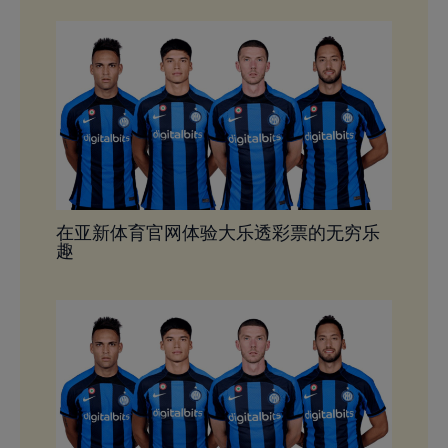
在亚新体育官网体验大乐透彩票的无穷乐
趣