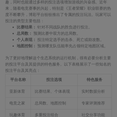
趣，同时也能通过多样的投注选项增加游戏的兴奋感。近年
来，随着电竞赛事的兴起，特别是《王者荣耀》职业联赛的热
度不断攀升，博彩平台纷纷推出了专属的投注玩法。玩家可以
投注的类型主要包括：
比赛结果：
针对不同战队的胜负进行投注。
总局数：
预测比赛中双方的总局数。
个人表现：
投注特定选手的击杀、死亡或助攻数。
地图控制：
⁢预测哪支队伍能率先占领特定地图区域。
为了更好地理解这个生态系统的运行机制，很有必要分析主要
的投注平台及其提供的特色服务。以下表格展示了一些知名的
投注平台及其亮点：
平台名称
投注选项
特色服务
亚新体育
比赛结果、个体表现
实时数据分析
电竞之家
总局数、地图控制
专家评测推荐
玩趣体育
多重投注组合
社交分享功能