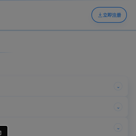
立即注册
⌄
机号。
⌄
全。
。
⌄
号。
闭