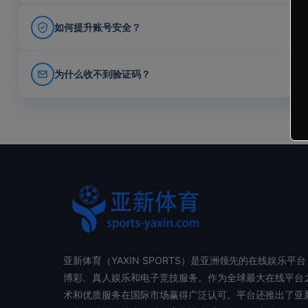
进入“个人中心-资料设置”进行修改并保存。
如何提升账号安全？
保存后信息会立即更新。
建议使用强密码并定期更换，避免重复使用。
为什么收不到验证码？
不要向他人泄露验证码与登录信息。
请先检查垃圾短信/邮箱垃圾箱，并确认网络正常。
仍未收到可稍后重试或联系在线客服。
亚新体育（YAXIN SPORTS）是亚洲领先的在线娱乐
博彩、真人娱乐和电子竞技服务。作为全球最大在线平台
术和优质服务在国际市场赢得广泛认可。平台还推出了亚新