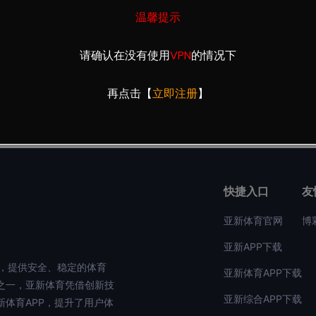
进入“消息中心”查看系统通知
温馨提示
⌄
如何联系在线客服？
重要通知建议开启推送或邮件
请确认在没有使用
VPN
的情况下
在页面底部或“帮助中心”找到
⌄
页面加载慢怎么办？
提供账号信息与截图可加快处
再点击【
立即注册
】
请先检查网络并刷新页面，尝
必要时清理缓存后再访问。
快捷入口
友
亚新体育官网
博
亚新APP下载
平台，提供安全、稳定的体育
亚新体育APP下载
之一，亚新体育凭借创新技
亚新综合APP下载
体育APP，提升了用户体