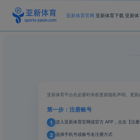
Skip
to
亚新体育官网
亚新体育下载
亚新体
content
亚新体育平台在必要时有权更新隐私声明。更新
第一步：注册账号
进入亚新体育官网或官方 APP，点击【注
1
选择手机号或账号名注册方式
2