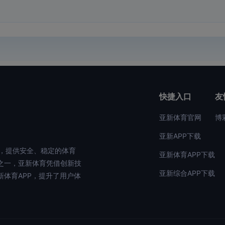
快捷入口
友
亚新体育官网
博
亚新APP下载
平台，提供安全、稳定的体育
亚新体育APP下载
之一，亚新体育凭借创新技
亚新综合APP下载
体育APP，提升了用户体