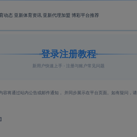
modal-check
育动态
亚新体育资讯
亚新代理加盟
博彩平台推荐
登录注册教程
新用户快速上手 · 注册与账户常见问题
内容将通过站内公告或邮件通知， 并同步展示在平台页面。如有疑问，
册】